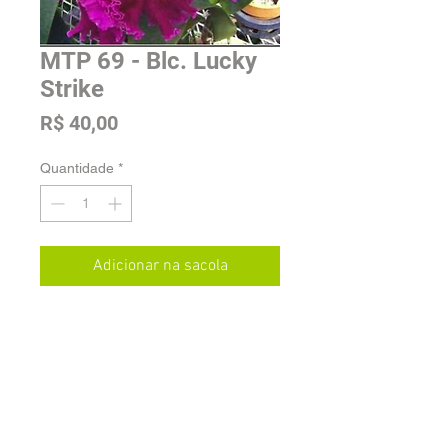
MTP 69 - Blc. Lucky
Strike
Preço
R$ 40,00
Quantidade
*
Adicionar na sacola
Tamanho: Adulta
Envio e Estoque
As plantas serão enviadas sem vaso e
sem substrato, com frete pago pelo