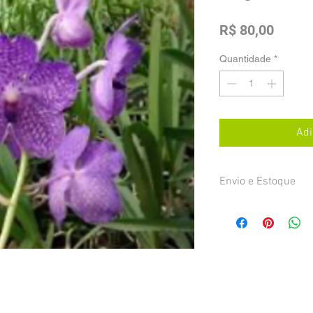
Preço
R$ 80,00
Quantidade
*
Adi
Envio e Estoque
As plantas serão envi
frete pago pelo cliente
confirmação da compra
feita na primeira segu
pagamento, através do
por e-mail.
Alguns itens podem nã
seu pedido, neste cas