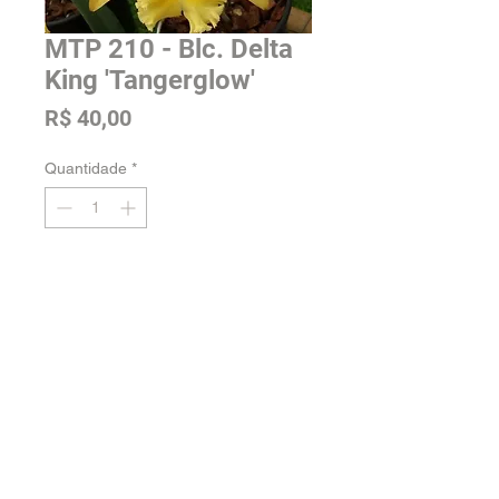
MTP 210 - Blc. Delta
King 'Tangerglow'
Preço
R$ 40,00
Quantidade
*
Adicionar na sacola
Tamanho: Pré Adulta
Voltar para a loja
Orquidário Jordão -
Fale conosco