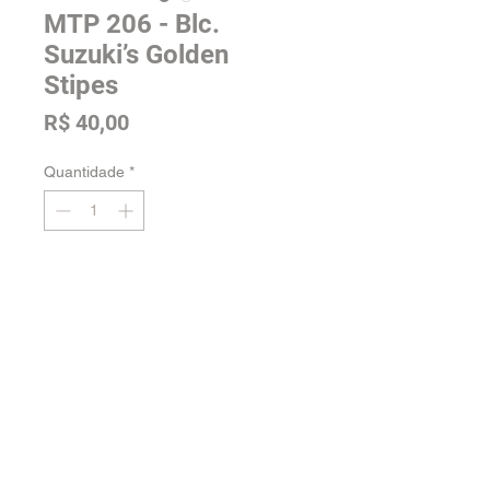
MTP 206 - Blc.
Suzuki’s Golden
Stipes
Preço
R$ 40,00
Quantidade
*
Adicionar na sacola
Tamanho: Pré Adulta
Voltar para a loja
Orquidário Jordão -
Fale conosco