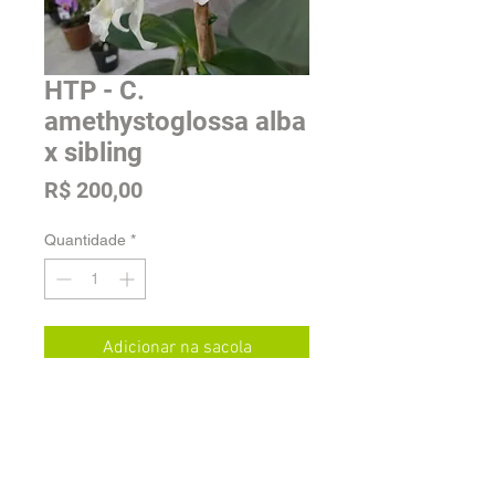
HTP - C.
amethystoglossa alba
x sibling
Preço
R$ 200,00
Quantidade
*
Adicionar na sacola
Tamanho: Pré Adulta
Envio e Estoque