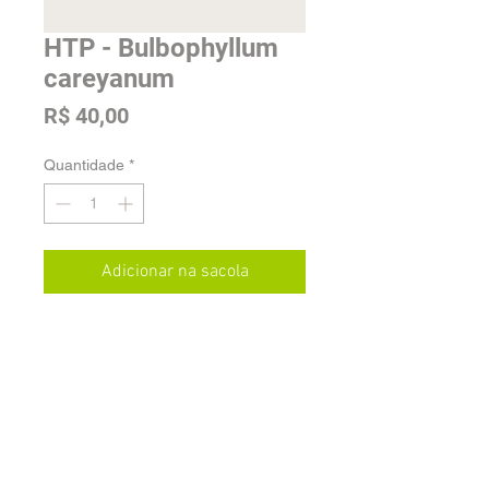
HTP - Bulbophyllum
careyanum
Preço
R$ 40,00
Quantidade
*
Adicionar na sacola
Tamanho: Adulta
Envio e Estoque
As plantas serão enviadas sem vaso e
sem substrato, com frete pago pelo
cliente, a ser calculado, no ato da