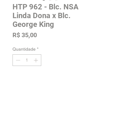
HTP 962 - Blc. NSA
Linda Dona x Blc.
George King
Preço
R$ 35,00
Quantidade
*
Adicionar na sacola
Tamanho: Pré Adulta
Voltar para a loja
Orquidário Jordão -
Fale conosco