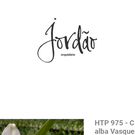
HTP 975 - C
alba Vasque