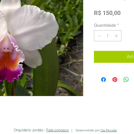
Preç
R$ 150,00
Quantidade
*
Adi
Orquidário Jordão -
Fale conosco
| Desenvolvido por
Cia.Peculiar