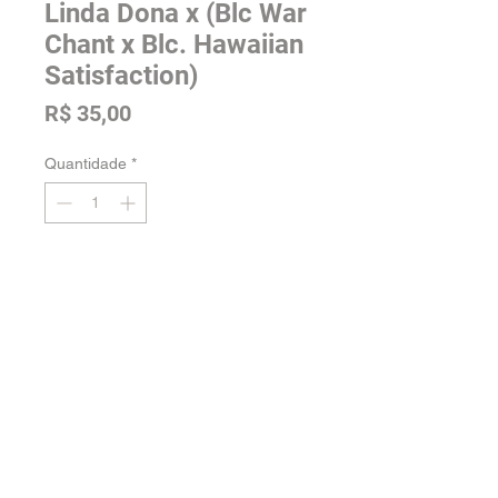
Linda Dona x (Blc War
Chant x Blc. Hawaiian
Satisfaction)
Preço
R$ 35,00
Quantidade
*
Adicionar na sacola
Tamanho: Pré Adulta
Voltar para a loja
Orquidário Jordão -
Fale conosco