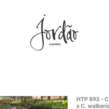
HTP 893 - C.
x C. walkeri