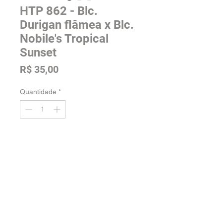
HTP 862 - Blc.
Durigan flâmea x Blc.
Nobile's Tropical
Sunset
Preço
R$ 35,00
Quantidade
*
Adicionar na sacola
Tamanho: Adulta
Voltar para a loja