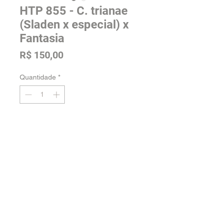
HTP 855 - C. trianae
(Sladen x especial) x
Fantasia
Preço
R$ 150,00
Quantidade
*
Adicionar na sacola
Tamanho: Adulta
Voltar para a loja
Orquidário Jordão -
Fale conosco