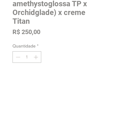
amethystoglossa TP x
Orchidglade) x creme
Titan
Preço
R$ 250,00
Quantidade
*
Adicionar na sacola
Tamanho: Adulta
Voltar para a loja
Orquidário Jordão -
Fale conosco