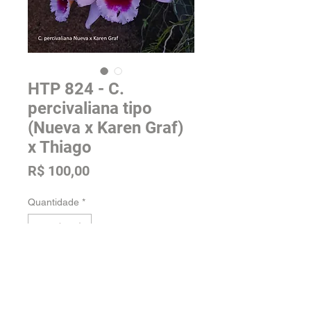
HTP 824 - C.
percivaliana tipo
(Nueva x Karen Graf)
x Thiago
Preço
R$ 100,00
Quantidade
*
Adicionar na sacola
Tamanho: Pré Adulta