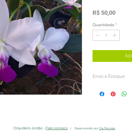
Preço
R$ 50,00
Quantidade
*
Adi
Envio e Estoque
As plantas serão envi
frete pago pelo cliente
confirmação da compra
feita na primeira segu
pagamento, através do
por e-mail.
Alguns itens podem nã
Orquidário Jordão -
Fale conosco
| Desenvolvido por
Cia.Peculiar
seu pedido, neste cas