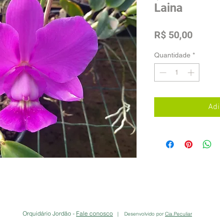
Laina
Preço
R$ 50,00
Quantidade
*
Adi
Orquidário Jordão -
Fale conosco
| Desenvolvido por
Cia.Peculiar