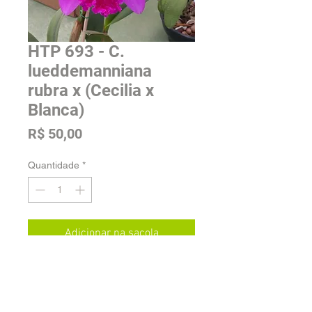
HTP 693 - C.
lueddemanniana
rubra x (Cecilia x
Blanca)
Preço
R$ 50,00
Quantidade
*
Adicionar na sacola
Tamanho: Adulta