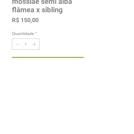
mossiae semi alba
flâmea x sibling
Preço
R$ 150,00
Quantidade
*
Adicionar na sacola
Tamanho: Pré Adulta
Voltar para a loja
Orquidário Jordão -
Fale conosco
| Desenvolvido por
Cia.Peculiar