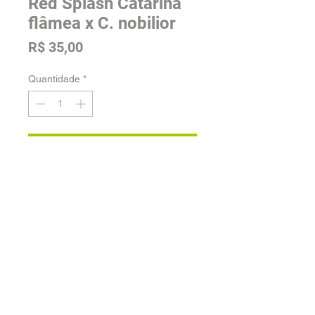
Red Splash Catarina
flâmea x C. nobilior
Preço
R$ 35,00
Quantidade
*
Adicionar na sacola
Tamanho: Pré Adulta
Voltar para a loja
Orquidário Jordão -
Fale conosco
| Desenvolvido por
Cia.Peculiar