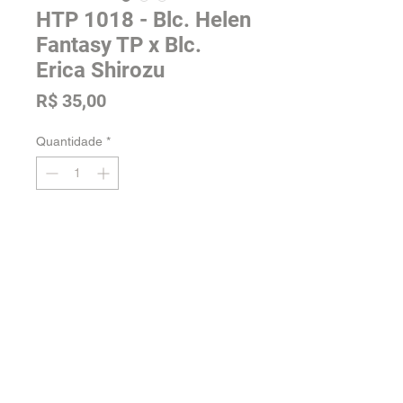
HTP 1018 - Blc. Helen
Fantasy TP x Blc.
Erica Shirozu
Preço
R$ 35,00
Quantidade
*
Adicionar na sacola
Tamanho: Pré Adulta
Voltar para a loja
Orquidário Jordão -
Fale conosco