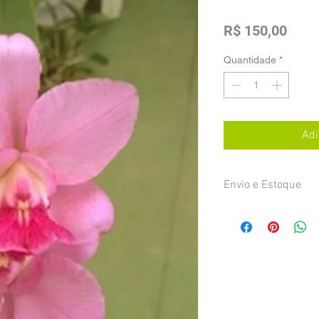
Preç
R$ 150,00
Quantidade
*
Adi
Envio e Estoque
As plantas serão envi
frete pago pelo cliente
confirmação da compra
feita na primeira segu
pagamento, através do
por e-mail.
Alguns itens podem nã
seu pedido, neste cas