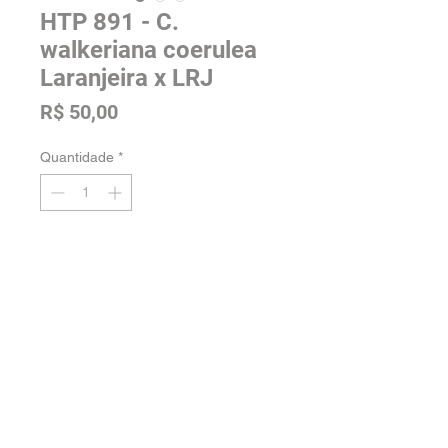
HTP 891 - C.
walkeriana coerulea
Laranjeira x LRJ
Preço
R$ 50,00
Quantidade
*
Adicionar na sacola
Tamanho: 3"
Voltar para a loja
Orquidário Jordão -
Fale conosco