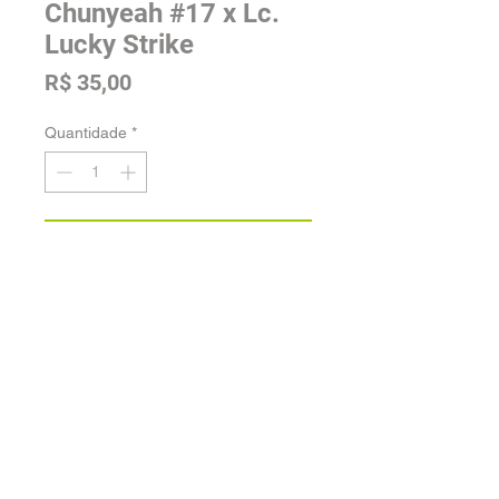
Chunyeah #17 x Lc.
Lucky Strike
Preço
R$ 35,00
Quantidade
*
Adicionar na sacola
Tamanho: Adulta
Voltar para a loja
Orquidário Jordão -
Fale conosco
| Desenvolvido por
Cia.Peculiar